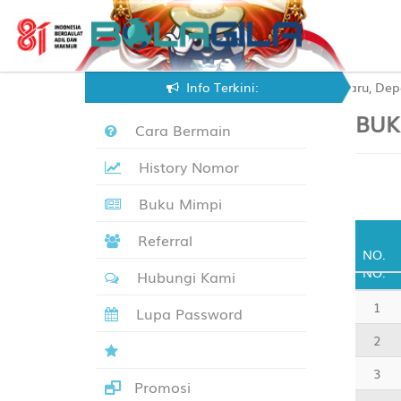
POSIT YANG SEMAKIN MUDAH Dengan FITUR Terbaru, Deposit Via : -
Info Terkini:
BUK
Cara Bermain
History Nomor
Buku Mimpi
Lens vs Auxerre
i
Referral
22/08 22:15PM
NO.
NO.
Hubungi Kami
H
Lens
1
W
Auxerre
Lupa Password
-1.00
HDP
1.00
1.07
Odds
-1.23
2
VIP
3
PLAY
Promosi