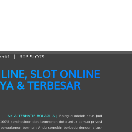
atot Kaca
2D
57 (74-08-47-58)
2D
58 (67-07-94-57)
 Api - Abilawa
2D
67 (58-38-23-88)
2D
71 (72-43-45-93)
2D
80 (73-49-48-99)
|
natif
RTP SLOTS
2D
81 (76-44-49-94)
LINE, SLOT ONLINE
2D
83 (59-36-26-86)
AYA & TERBESAR
2D
84 (86-23-39-73)
akenaka
2D
85 (75-25-42-52)
dipati
2D
86 (84-33-37-83)
2D
87 (88-09-33-59)
 |
LINK ALTERNATIF BOLAGILA |
Bolagila adalah situs judi
min 100% kerahasiaan dan keamanan data untuk semua privasi
2D
91 (99-06-66-56)
at pengalaman bermain Anda semakin berbeda dengan situs-