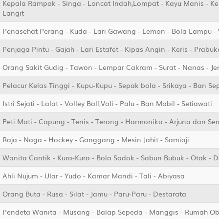
Kepala Rampok - Singa - Loncat Indah,Lompat - Kayu Manis - Ker
Langit
Penasehat Perang - Kuda - Lari Gawang - Lemon - Bola Lampu -
Penjaga Pintu - Gajah - Lari Estafet - Kipas Angin - Keris - Prabu
Orang Sakit Gudig - Tawon - Lempar Cakram - Surat - Nanas - 
Pelacur Kelas Tinggi - Kupu-Kupu - Sepak bola - Srikaya - Ban S
Istri Sejati - Lalat - Volley Ball,Voli - Palu - Ban Mobil - Setiawati
Peti Mati - Capung - Tenis - Terong - Harmonika - Arjuna dan S
Raja - Naga - Hockey - Ganggang - Mesin Jahit - Samiaji
Wanita Cantik - Kura-Kura - Bola Sodok - Sabun Bubuk - Otak - 
Ahli Nujum - Ular - Yudo - Kamar Mandi - Tali - Abiyasa
Orang Buta - Rusa - Silat - Jamu - Paru-Paru - Destarata
Pendeta Wanita - Musang - Balap Sepeda - Manggis - Rumah O