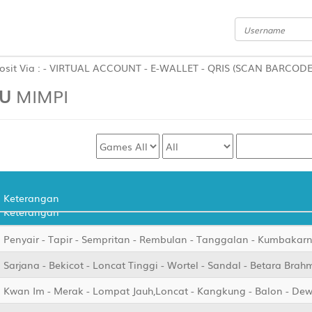
 VIRTUAL ACCOUNT - E-WALLET - QRIS (SCAN BARCODE). Link Alter
U
MIMPI
Keterangan
Keterangan
Penyair - Tapir - Sempritan - Rembulan - Tanggalan - Kumbakar
Sarjana - Bekicot - Loncat Tinggi - Wortel - Sandal - Betara Brah
Kwan Im - Merak - Lompat Jauh,Loncat - Kangkung - Balon - Dew