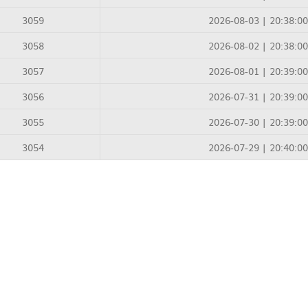
3059
2026-08-03 | 20:38:00
3058
2026-08-02 | 20:38:00
3057
2026-08-01 | 20:39:00
3056
2026-07-31 | 20:39:00
3055
2026-07-30 | 20:39:00
3054
2026-07-29 | 20:40:00