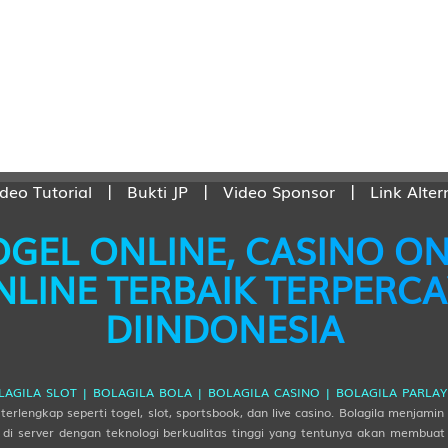
|
|
|
deo Tutorial
Bukti JP
Video Sponsor
Link Alter
OGEL ONLINE, CASINO ON
NLINE TERBAIK TERPERC
DIINDONESIA
LAGILA SLOT |
BOLAGILA BOLA |
BOLAGILA CASINO |
BOLAGILA PARLAY
 terlengkap seperti togel, slot, sportsbook, dan live casino. Bolagila menja
k di server dengan teknologi berkualitas tinggi yang tentunya akan membu