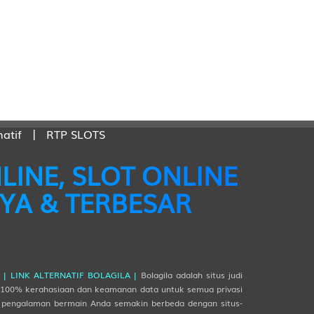
|
natif
RTP SLOTS
LINE, SLOT ONLINE
AYA & TERBESAR
 |
LINK ALTERNATIF BOLAGILA |
Bolagila adalah situs judi
min 100% kerahasiaan dan keamanan data untuk semua privasi
at pengalaman bermain Anda semakin berbeda dengan situs-