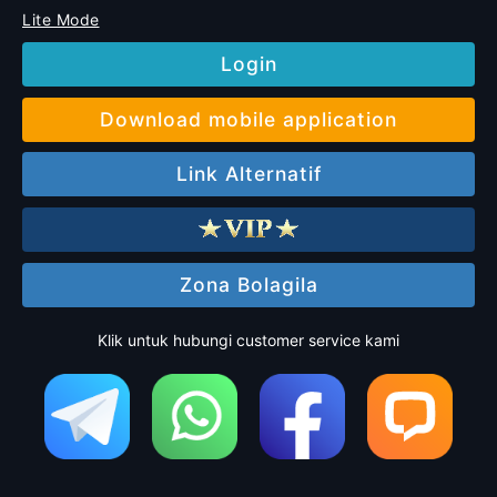
Lite Mode
Login
Download mobile application
Link Alternatif
Zona Bolagila
Klik untuk hubungi customer service kami