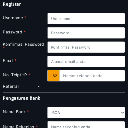
Register
Username
*
Password
*
Konfirmasi Password
*
Email
*
No. Telp/HP
*
+62
Referral
-
Pengaturan Bank
Nama Bank
*
Nama Rekening
*