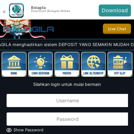
Bolagila
Download
×
Download Bolagila Mobile
Live Chat
LA menghadirkan sistem DEPOSIT YANG SEMAKIN MUDAH Dengan FI
Silahkan login untuk mulai bermain
Show Password