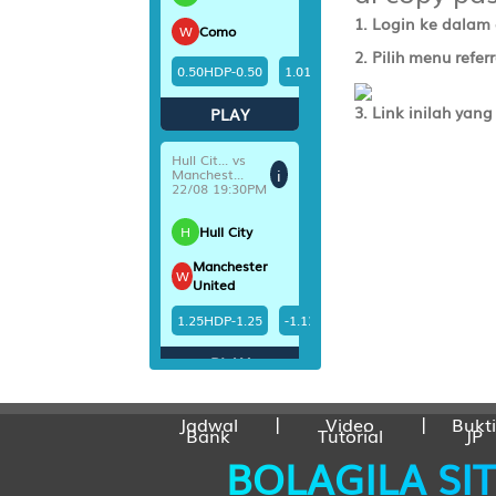
Tutup
1. Login ke dalam
W
Como
18-07-2022
2. Pilih menu referr
14:44:56
0.50
HDP
-0.50
1.01
Odds
-1.14
3. Link inilah ya
PLAY
Hull Cit... vs
i
Manchest...
22/08 19:30PM
H
Hull City
Manchester
W
United
1.25
HDP
-1.25
-1.12
Odds
-1.01
PLAY
Sevilla vs Rayo
|
|
Jadwal
Video
Bukti
i
Val...
Bank
Tutorial
JP
16/08 22:00PM
BOLAGILA SI
H
Sevilla