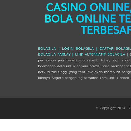
CASINO ONLINE,
Rayo
W
Vallecano
BOLA ONLINE TE
-0.25
HDP
0.25
1.07
Odds
-1.05
TERBESAR
PLAY
Singapor... vs
Indonesi...
BOLAGILA |
LOGIN BOLAGILA |
i
DAFTAR BOLAGIL
07/08
Promo
BOLAGILA PARLAY |
20:00PM
LINK ALTERNATIF BOLAGILA |
B
permainan judi terlengkap seperti togel, slot, spo
PROMO SBO SPORT
keamanan data untuk semua privasi para member setia
berkualitas tinggi yang tentunya akan membuat penga
H
Singapore
lainnya. Segera bergabung bersama kami untuk dapat 
W
Indonesia
0.75
HDP
-0.75
-1.04
Odds
-1.25
PLAY
© Copyright 2014 - 
Celta Vi... vs
i
Osasuna
16/08 22:00PM