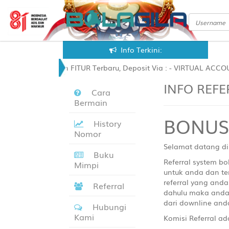
Info Terkini:
Dengan FITUR Terbaru, Deposit Via : - VIRTUAL ACCOUNT - E-WAL
INFO REFE
Cara
Bermain
BONUS
History
Nomor
Selamat datang d
Buku
Referral system b
Mimpi
untuk anda dan t
referral yang and
Referral
dahulu maka anda
dari downline and
Hubungi
Kami
Komisi Referral ad